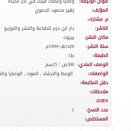
عنوان الوثيقة:
وصايا وعظات قيلت في اخر الحياة
المؤلف:
زهير محمود الحموي
م. مشارك:
الناشر:
دار ابن حزم للطباعة والنشر والتوزيع
مكان النشر:
بيروت
سنة النشر:
1420هـ=1999م
الطبعة:
ط1
الوصف المادي:
300ص ؛ 25سم
الواصفات:
الوعظ والارشاد , الموت , الوصايا والن
حقل المتابعة:
ملاحظات:
ISBN:
عدد النسخ:
1
المستخلص: