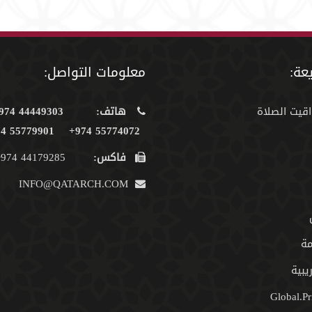
عة:
معلومات التواصل:
اقيت الصلاة
هاتف:
44449303 974+
55779901 974+
55774072 974+
فاكس:
44179285 974+
INFO@QATARCH.COM
مة
يبية
Global.Pr