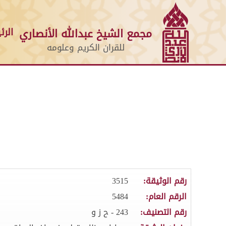
الرئ
مجمع الشيخ عبدالله الأنصاري
للقران الكريم وعلومه
رقم الوثيقة:
3515
الرقم العام:
5484
رقم التصنيف:
243 - ح ز و