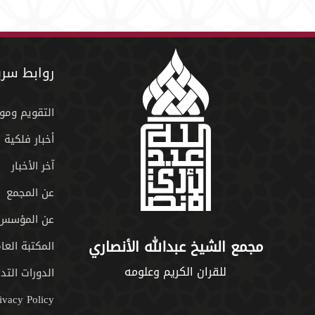
روابط سري
التقويم ومو
أخبار فلكية
آخر الأخبار
عن المجمع
عن المؤسس
مجمع الشيخ عبدالله الأنصاري
المكتبة العا
للقران الكريم وعلومه
الدورات التدر
ivacy Policy