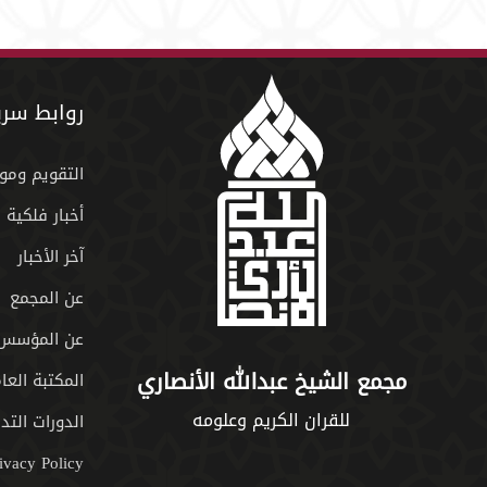
روابط سري
التقويم ومو
أخبار فلكية
آخر الأخبار
عن المجمع
عن المؤسس
مجمع الشيخ عبدالله الأنصاري
المكتبة العا
للقران الكريم وعلومه
الدورات التدر
ivacy Policy