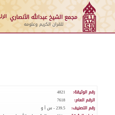
الرئ
مجمع الشيخ عبدالله الأنصاري
للقران الكريم وعلومه
رقم الوثيقة:
4821
الرقم العام:
7618
رقم التصنيف:
239.5 - س أ و