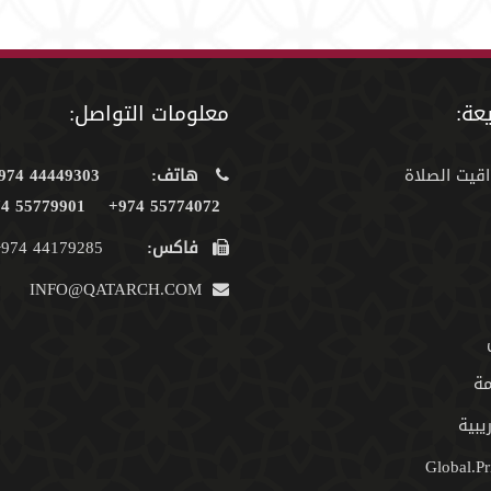
عة:
معلومات التواصل:
اقيت الصلاة
هاتف:
44449303 974+
55779901 974+
55774072 974+
فاكس:
44179285 974+
INFO@QATARCH.COM
مة
يبية
Global.Pr