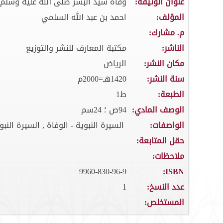
عنوان الوثيقة:
وفاة سيد البشر صلى الله عليه وسلم 
المؤلف:
احمد بن عبد الله السلمي
م. مشارك:
الناشر:
مكتبة المعارف للنشر والتوزيع
مكان النشر:
الرياض
سنة النشر:
1420هـ=2000م
الطبعة:
ط1
الوصف المادي:
94ص ؛ 24سم
الواصفات:
السيرة النبوية - الوفاة , السيرة النبو
حقل المتابعة:
ملاحظات:
9960-830-96-9
ISBN:
عدد النسخ:
1
المستخلص: