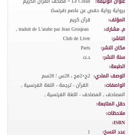
عنوان الوثيقة:
Le Coran = مصحف القرآن الكريم
برواية رواية حفص عن عاصم (فرنسا)
المؤلف:
قرآن كريم
م. مشارك:
traduit de L'arabe par Jean Grosjean ,
الناشر:
Club de Livre
مكان النشر:
Paris
سنة النشر:
د.ت
الطبعة:
الوصف المادي:
2ج×2مج ، 28س ؛ 28سم
الواصفات:
القرآن - ترجمة - اللغة الفرنسية ,
المصاحف , المصاحف - اللغة الفرنسية ,
حقل المتابعة:
ملاحظات:
ISBN:
عدد النسخ:
1