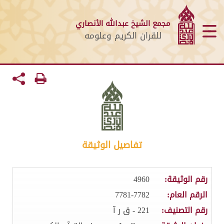
مجمع الشيخ عبدالله الأنصاري
للقران الكريم وعلومه
تفاصيل الوثيقة
رقم الوثيقة:
4960
الرقم العام:
7781-7782
رقم التصنيف:
221 - ق ر آ