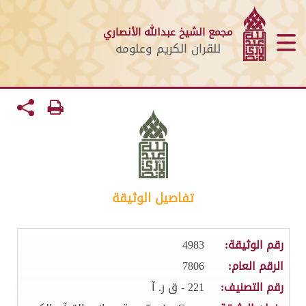
مجمع الشيخ عبدالله الأنصاري
للقران الكريم وعلومه
تفاصيل الوثيقة
رقم الوثيقة:
4983
الرقم العام:
7806
رقم التصنيف:
221 - ق ر. آ