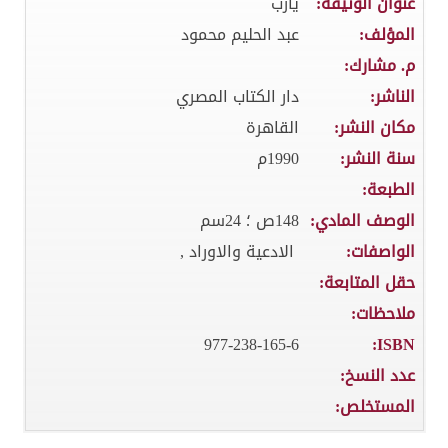
عنوان الوثيقة:
يارب
المؤلف:
عبد الحليم محمود
م. مشارك:
الناشر:
دار الكتاب المصري
مكان النشر:
القاهرة
سنة النشر:
1990م
الطبعة:
الوصف المادي:
148ص ؛ 24سم
الواصفات:
الادعية والاوراد ,
حقل المتابعة:
ملاحظات:
977-238-165-6
ISBN:
عدد النسخ:
المستخلص: