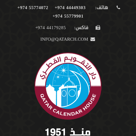
هاتف:
44449303 974+
55774072 974+
55779901 974+
فاكس:
44179285 974+
INFO@QATARCH.COM