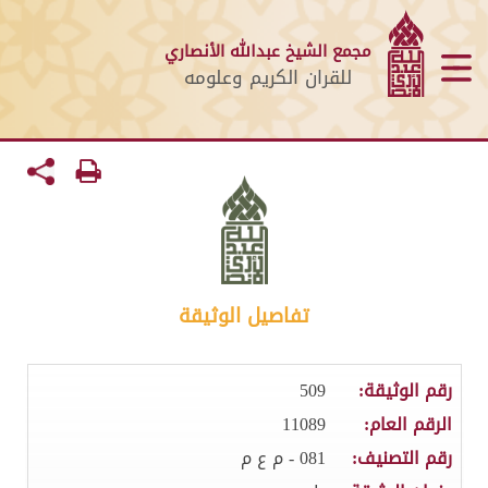
مجمع الشيخ عبدالله الأنصاري
للقران الكريم وعلومه
تفاصيل الوثيقة
رقم الوثيقة:
509
الرقم العام:
11089
رقم التصنيف:
081 - م ع م