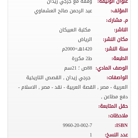
عنوان الوثيقة:
وقفة مع جرجي زيدان
المؤلف:
عبد الرحمن صالح العشماوي
م. مشارك:
الناشر:
مكتبة العبيكان
مكان النشر:
الرياض
سنة النشر:
1420هـ=2000م
الطبعة:
ط2 مكررة
الوصف المادي:
88ص ؛ 21سم
الواصفات:
جرجي زيدان , القصص التاريخية
العربية - مصر , القصة العربية - نقد - مصر , الاسلام -
دفع مطاعن ,
حقل المتابعة:
ملاحظات:
9960-20-002-7
ISBN:
عدد النسخ:
1