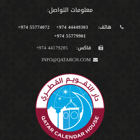
معلومات التواصل:
هاتف:
44449303 974+
55774072 974+
55779901 974+
فاكس:
44179285 974+
INFO@QATARCH.COM