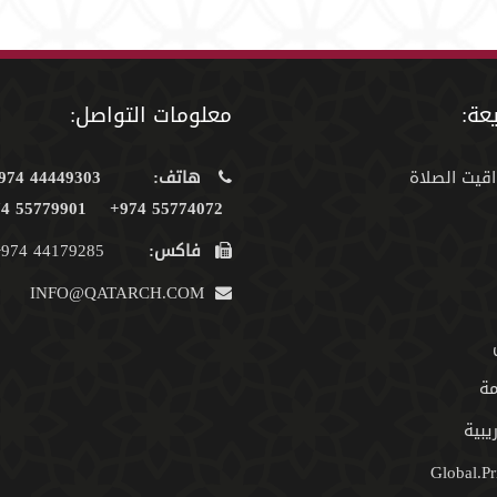
عة:
معلومات التواصل:
اقيت الصلاة
هاتف:
44449303 974+
55779901 974+
55774072 974+
فاكس:
44179285 974+
INFO@QATARCH.COM
مة
يبية
Global.Pr