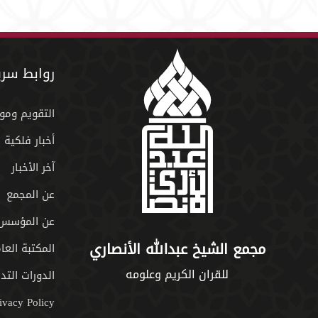
روابط سري
التقويم ومو
أخبار فلكية
آخر الأخبار
عن المجمع
عن المؤسس
مجمع الشيخ عبدالله الأنصاري
المكتبة العا
للقران الكريم وعلومه
الدورات التدر
ivacy Policy