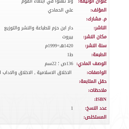
عنوان الوثيقة:
ولا تهنوا في ابتغاء القوم
المؤلف:
علي الحمادي
م. مشارك:
الناشر:
دار ابن حزم للطباعة والنشر والتوزيع
مكان النشر:
بيروت
سنة النشر:
1420هـ=1999م
الطبعة:
ط1
الوصف المادي:
136ص ؛ 22سم
الواصفات:
الاخلاق الاسلامية , الاخلاق والاداب ا
حقل المتابعة:
ملاحظات:
ISBN:
عدد النسخ:
1
المستخلص: