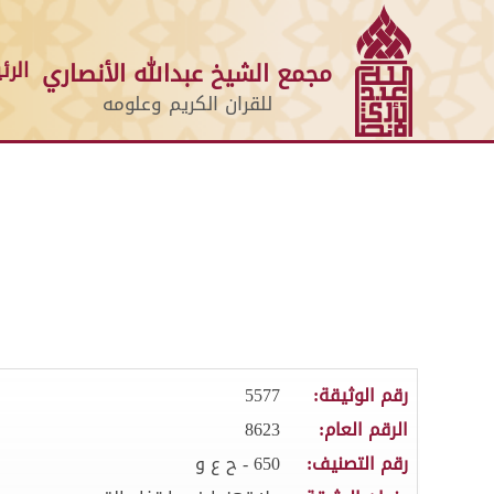
الرئ
مجمع الشيخ عبدالله الأنصاري
للقران الكريم وعلومه
رقم الوثيقة:
5577
الرقم العام:
8623
رقم التصنيف:
650 - ح ع و