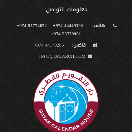
معلومات التواصل:
هاتف:
44449303 974+
55774072 974+
55779901 974+
فاكس:
44179285 974+
INFO@QATARCH.COM