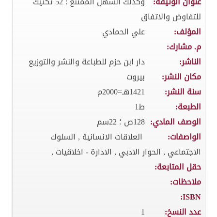
عنوان الوثيقة:
وكذلك السهل الممتنع : 52 تكتيك
للتفاوض والاتفاق
المؤلف:
علي الحمادي
م. مشارك:
الناشر:
دار ابن حزم للطباعة والنشر والتوزيع
مكان النشر:
بيروت
سنة النشر:
1421هـ=2000م
الطبعة:
ط1
الوصف المادي:
128ص ؛ 22سم
الواصفات:
العلاقات الانسانية , السلوك
الاجتماعي , الحوار الادبي , الادارة - اخلاقيات ,
حقل المتابعة:
ملاحظات:
ISBN:
عدد النسخ:
1