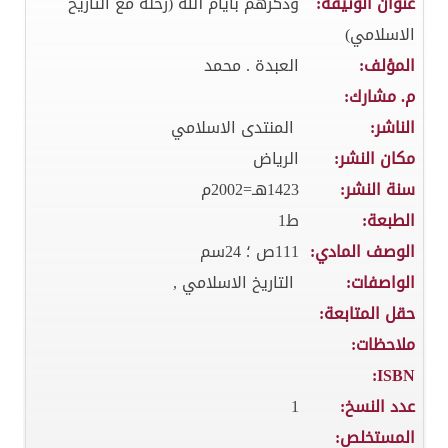
عنوان الوثيقة:
وذكرهم بايام الله (رحلة مع التاريخ
الاسلامي)
المؤلف:
العبدة . محمد
م. مشارك:
الناشر:
المنتدى الاسلامي
مكان النشر:
الرياض
سنة النشر:
1423هـ=2002م
الطبعة:
ط1
الوصف المادي:
111ص ؛ 24سم
الواصفات:
التاريخ الاسلامي ,
حقل المتابعة:
ملاحظات:
ISBN:
عدد النسخ:
1
المستخلص: