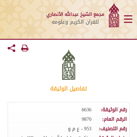
مجمع الشيخ عبدالله الأنصاري
للقران الكريم وعلومه
تفاصيل الوثيقة
رقم الوثيقة:
6636
الرقم العام:
9870
رقم التصنيف:
953 - ع م و