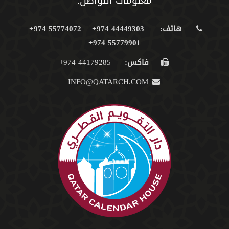
معلومات التواصل:
هاتف:
44449303 974+
55774072 974+
55779901 974+
فاكس:
44179285 974+
INFO@QATARCH.COM