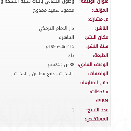
عنوان الوثيقة:
وصول التهاني باثبات سنية السبحة وال
المؤلف:
محمود سعيد ممدوح
م. مشارك:
الناشر:
دار الامام الترمذي
مكان النشر:
القاهرة
سنة النشر:
1415هـ=1995م
الطبعة:
ط3
الوصف المادي:
88ص ؛ 24سم
الواصفات:
الحديث - دفع مطاعن , الحديث ,
حقل المتابعة:
ملاحظات:
ISBN:
عدد النسخ:
1
المستخلص: