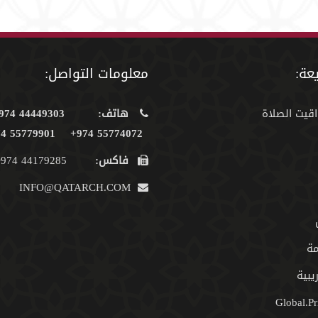
عة:
معلومات التواصل:
اقيت الصلاة
هاتف:
44449303 974+
55779901 974+
55774072 974+
فاكس:
44179285 974+
INFO@QATARCH.COM
مة
يبية
Global.Pr