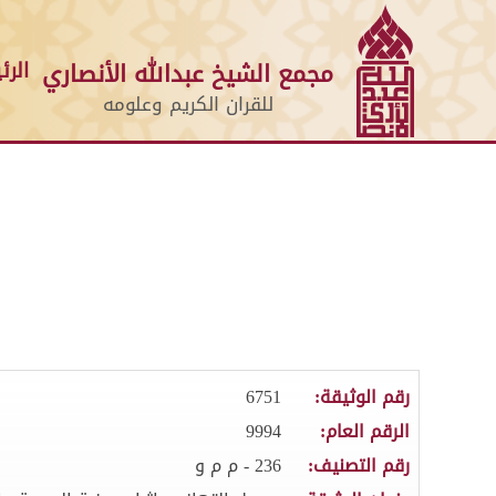
الرئ
مجمع الشيخ عبدالله الأنصاري
للقران الكريم وعلومه
رقم الوثيقة:
6751
الرقم العام:
9994
رقم التصنيف:
236 - م م و