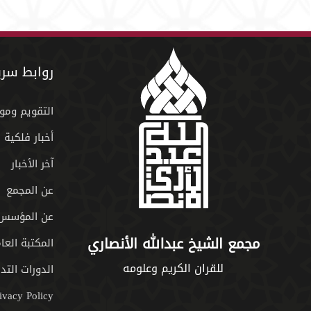
روابط سري
التقويم ومو
أخبار فلكية
آخر الأخبار
عن المجمع
عن المؤسس
مجمع الشيخ عبدالله الأنصاري
المكتبة العا
للقران الكريم وعلومه
الدورات التدر
ivacy Policy