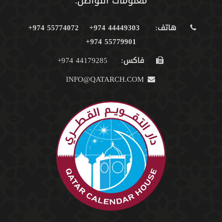
معلومات التواصل:
هاتف:
44449303 974+
55774072 974+
55779901 974+
فاكس:
44179285 974+
INFO@QATARCH.COM