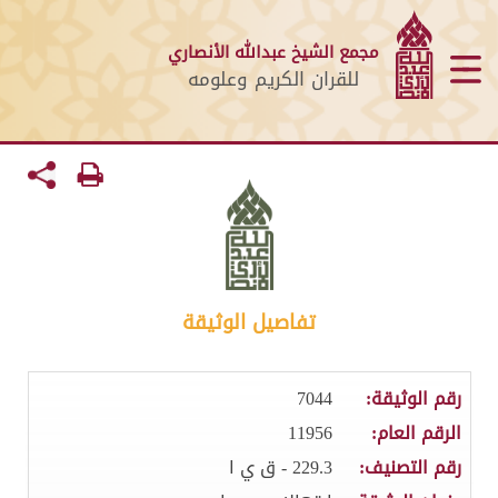
مجمع الشيخ عبدالله الأنصاري
للقران الكريم وعلومه
تفاصيل الوثيقة
رقم الوثيقة:
7044
الرقم العام:
11956
رقم التصنيف:
229.3 - ق ي ا