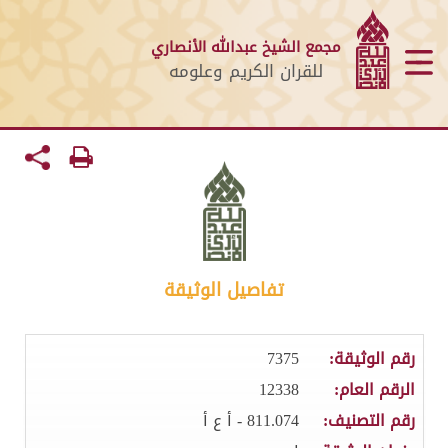
مجمع الشيخ عبدالله الأنصاري
للقران الكريم وعلومه
تفاصيل الوثيقة
رقم الوثيقة:
7375
الرقم العام:
12338
رقم التصنيف:
811.074 - أ ع أ