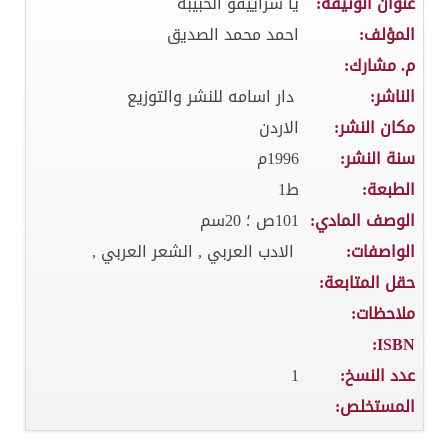
عنوان الوثيقة:
يا سراييفو الحبيبة
المؤلف:
احمد محمد الصديق
م. مشارك:
الناشر:
دار اسامه للنشر والتوزيع
مكان النشر:
الاردن
سنة النشر:
1996م
الطبعة:
ط1
الوصف المادي:
101ص ؛ 20سم
الواصفات:
الادب العربي , الشعر العربي ,
حقل المتابعة:
ملاحظات:
ISBN:
عدد النسخ:
1
المستخلص: