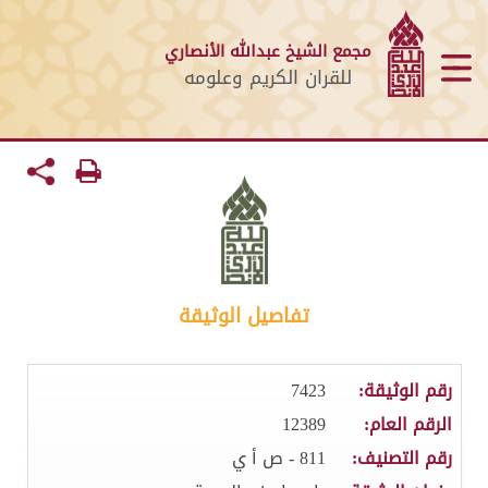
مجمع الشيخ عبدالله الأنصاري
للقران الكريم وعلومه
تفاصيل الوثيقة
رقم الوثيقة:
7423
الرقم العام:
12389
رقم التصنيف:
811 - ص أ ي