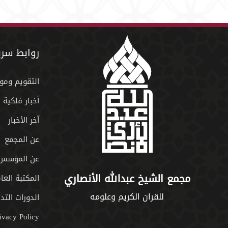
روابط سري
التقويم ومو
أخبار فلكية
آخر الأخبار
عن المجمع
عن المؤسس
مجمع الشيخ عبدالله الأنصاري
المكتبة العا
للقران الكريم وعلومه
الدورات التدر
ivacy Policy