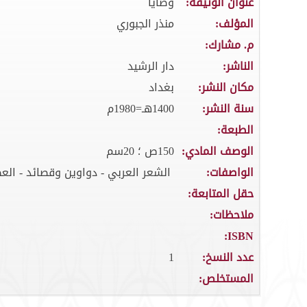
عنوان الوثيقة:
وصايا
المؤلف:
منذر الجبوري
م. مشارك:
الناشر:
دار الرشيد
مكان النشر:
بغداد
سنة النشر:
1400هـ=1980م
الطبعة:
الوصف المادي:
150ص ؛ 20سم
الواصفات:
الشعر العربي - دواوين وقصائد - العص
حقل المتابعة:
ملاحظات:
ISBN:
عدد النسخ:
1
المستخلص: