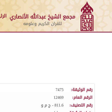
الرئ
مجمع الشيخ عبدالله الأنصاري
للقران الكريم وعلومه
رقم الوثيقة:
7475
الرقم العام:
12469
رقم التصنيف:
811.6 - ج م و