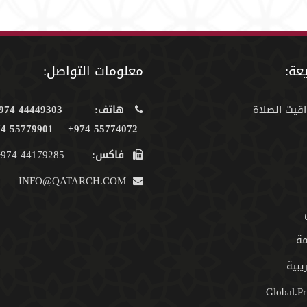
عة:
معلومات التواصل:
اقيت الصلاة
هاتف:
44449303 974+
55779901 974+
55774072 974+
فاكس:
44179285 974+
INFO@QATARCH.COM
مة
يبية
Global.Pr