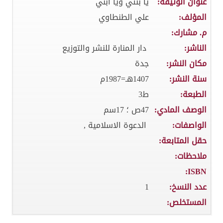
عنوان الوثيقة:
يا بنتي ويا ابني
المؤلف:
علي الطنطاوي
م. مشارك:
الناشر:
دار المنارة للنشر والتوزيع
مكان النشر:
جدة
سنة النشر:
1407هـ=1987م
الطبعة:
ط3
الوصف المادي:
47ص ؛ 17سم
الواصفات:
الدعوة الاسلامية ,
حقل المتابعة:
ملاحظات:
ISBN:
عدد النسخ:
1
المستخلص: