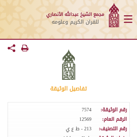
مجمع الشيخ عبدالله الأنصاري
للقران الكريم وعلومه
تفاصيل الوثيقة
رقم الوثيقة:
7574
الرقم العام:
12569
رقم التصنيف:
213 - ط ع ي