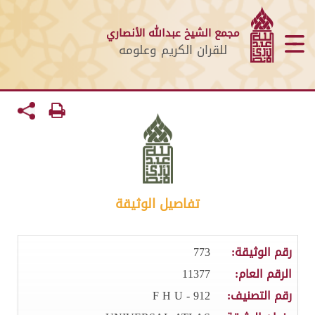
مجمع الشيخ عبدالله الأنصاري
للقران الكريم وعلومه
تفاصيل الوثيقة
رقم الوثيقة:
773
الرقم العام:
11377
رقم التصنيف:
912 - F H U