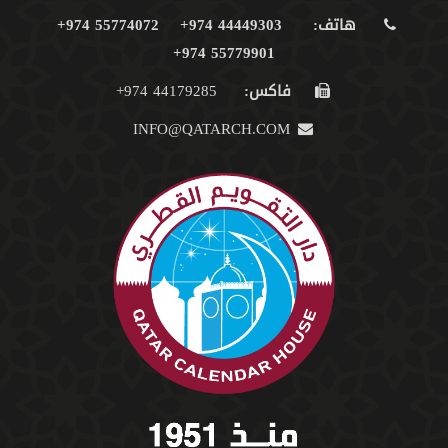
هاتف:
44449303 974+
55774072 974+
55779901 974+
فاكس:
44179285 974+
INFO@QATARCH.COM