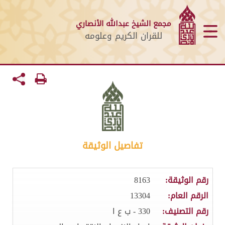
مجمع الشيخ عبدالله الأنصاري
للقران الكريم وعلومه
تفاصيل الوثيقة
رقم الوثيقة:
8163
الرقم العام:
13304
رقم التصنيف:
330 - ب ع ا