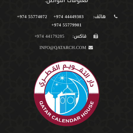
معلومات التواصل:
هاتف:
44449303 974+
55774072 974+
55779901 974+
فاكس:
44179285 974+
INFO@QATARCH.COM