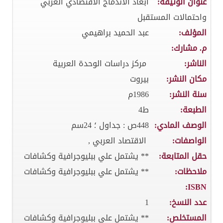
عنوان الوثيقة:
ابعاد الاندماج الاقتصادي العربي
واحتمالات المستقبل
المؤلف:
عبد الحميد براهيمي
م. مشارك:
الناشر:
مركز دراسات الوحدة العربية
مكان النشر:
بيروت
سنة النشر:
1986م
الطبعة:
ط4
الوصف المادي:
448ص : جداول ؛ 24سم
الواصفات:
الاقتصاد العربي ,
حقل المتابعة:
** يشتمل علي ببليوجرافية وكشافات
ملاحظات:
** يشتمل علي ببليوجرافية وكشافات
ISBN:
عدد النسخ:
1
المستخلص:
** يشتمل علي ببليوجرافية وكشافات