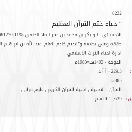
8232
" دعاء ختم القرآن العظيم
الاحسائي . ابو بكر بن محمد بن عمر الملا الحنفي 1198-1270هـ
حققه وعنى بطبعه وتقديم خادم العلم. عبد الله بن ابراهيم ال
ادارة احياء التراث الاسلامي
الدوحة - 1403هـ=1983م
229.3 - أ أ د
13385
القرآن - الادعية , ادعية القرآن الكريم , علوم قرآن ,
ي:
39ص ؛ 20سم