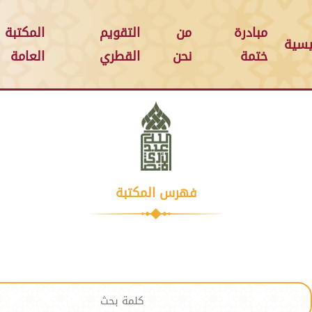
مبادرة
من
التقويم
المكتبة
يسية
ختمة
نحن
القطري
العامة
فهرس المكتبة