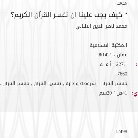
4846
" كيف يجب علينا ان نفسر القرآن الكريم؟
محمد ناصر الدين الالباني
المكتبة الاسلامية
عمان - 1421هـ
227.1 - أ م ك
7660
مفسر القرآن ، شروطه وادابه , تفسير القرآن , مفسر القرآن ,
ي:
41ص ؛ 20سم
12498