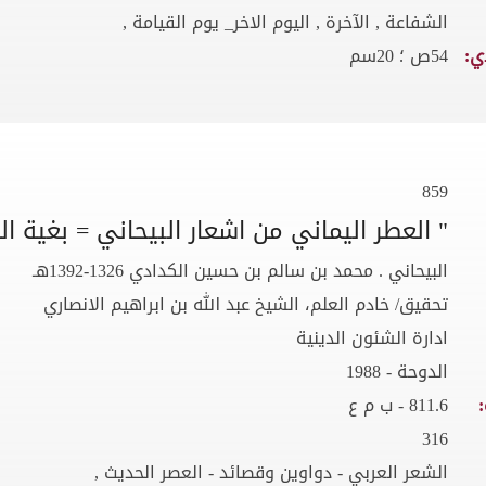
الشفاعة , الآخرة , اليوم الاخر_ يوم القيامة ,
ي:
54ص ؛ 20سم
859
" العطر اليماني من اشعار البيحاني = بغية 
البيحاني . محمد بن سالم بن حسين الكدادي 1326-1392هـ
تحقيق/ خادم العلم، الشيخ عبد الله بن ابراهيم الانصاري
ادارة الشئون الدينية
الدوحة - 1988
811.6 - ب م ع
316
الشعر العربي - دواوين وقصائد - العصر الحديث ,