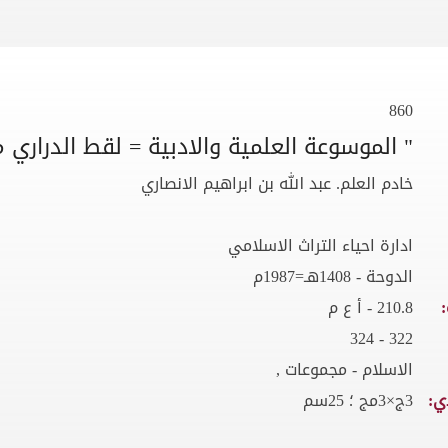
860
" الموسوعة العلمية والادبية = لقط الدراري
خادم العلم. عبد الله بن ابراهيم الانصاري
ادارة احياء التراث الاسلامي
الدوحة - 1408هـ=1987م
210.8 - أ ع م
322 - 324
الاسلام - مجموعات ,
ي:
3ج×3مج ؛ 25سم