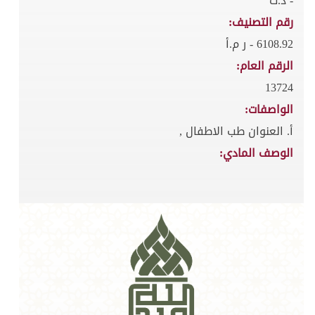
- د.ت
رقم التصنيف:
6108.92 - ر م.أ
الرقم العام:
13724
الواصفات:
أ. العنوان طب الاطفال ,
الوصف المادي: