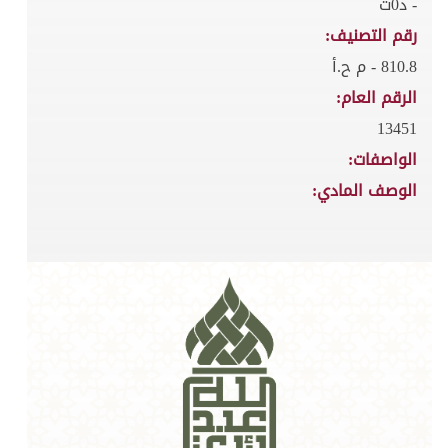
- د0ت
رقم التصنيف:
810.8 - م ح.أ
الرقم العام:
13451
الواصفات:
الوصف المادي: