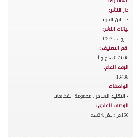
م.مشارك:
دار النشر:
دار إبن الحزم
بيانات النشر:
بيروت - 1997
رقم التصنيف:
817.008 - ج و.أ
الرقم العام:
13488
الواصفات:
- التقليد الساخر , مجموعة الفكاهات ,
الوصف المادي:
160ص:إيض،24سم