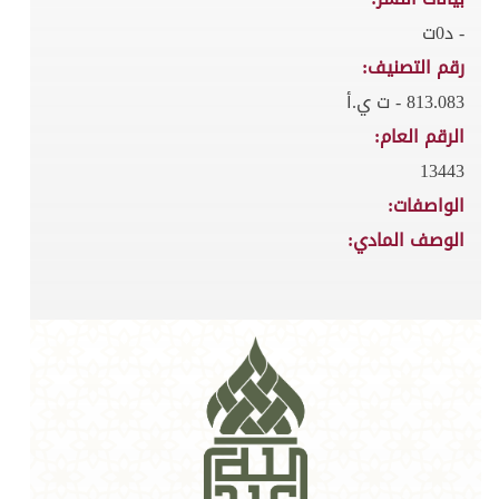
- د0ت
رقم التصنيف:
813.083 - ت ي.أ
الرقم العام:
13443
الواصفات:
الوصف المادي: