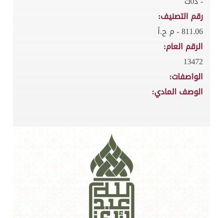
- د0ت
رقم التصنيف:
811.06 - م ح.أ
الرقم العام:
13472
الواصفات:
الوصف المادي: