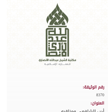
رقم الوثيقة:
8370
العنوان:
أدب الشافعي ومناقبه