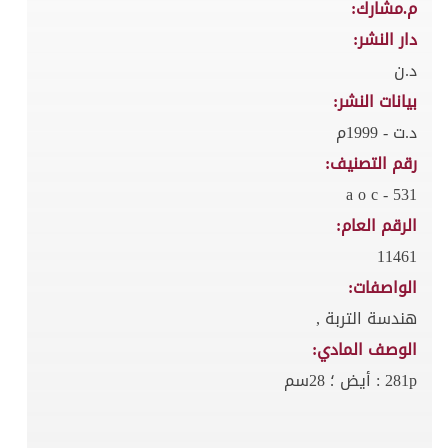
م.مشارك:
دار النشر:
د.ن
بيانات النشر:
د.ت - 1999م
رقم التصنيف:
531 - a o c
الرقم العام:
11461
الواصفات:
هندسة التربة ,
الوصف المادي:
281p : أيض ؛ 28سم