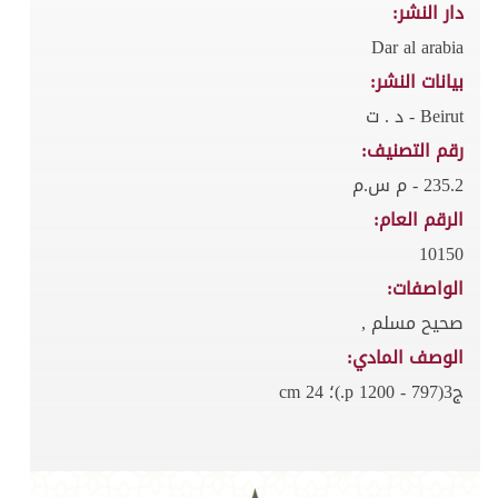
دار النشر:
Dar al arabia
بيانات النشر:
Beirut - د . ت
رقم التصنيف:
235.2 - م س.م
الرقم العام:
10150
الواصفات:
صحيح مسلم ,
الوصف المادي:
ج3(797 - 1200 p.)؛ 24 cm