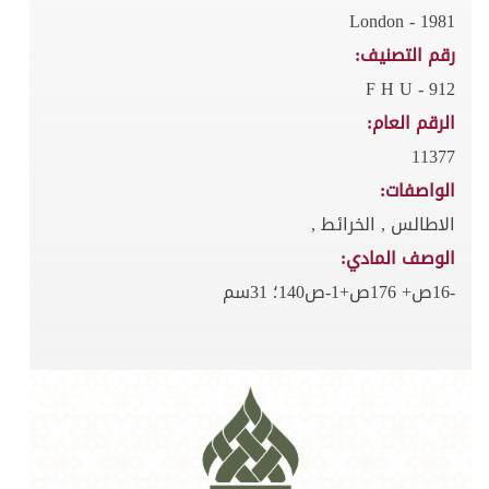
London - 1981
رقم التصنيف:
912 - F H U
الرقم العام:
11377
الواصفات:
الاطالس , الخرائط ,
الوصف المادي:
-16ص+ 176ص+1-ص140؛ 31سم