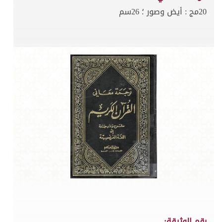
20مج : أيض وصور ؛ 26سم
رقم الوثيقة: