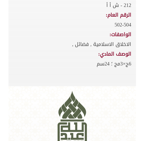
212 - ش أ أ
الرقم العام:
502-504
الواصفات:
الاخلاق الاسلامية , فضائل ,
الوصف المادي:
6ج×3مج ؛ 24سم