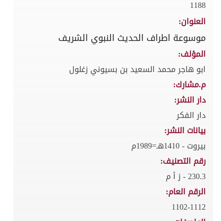
1188
العنوان:
موسوعة اطراف الحديث النبوي الشريف
المؤلف:
ابو هاجر محمد السعيد بن بسيوني زغلول
م.مشارك:
دار النشر:
دار الفكر
بيانات النشر:
بيروت - 1410هـ=1989م
رقم التصنيف:
230.3 - ز أ م
الرقم العام:
1102-1112