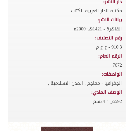
دار النشر:
مكتبة الدار العربية للكتاب
بيانات النشر:
القاهرة - 1421هـ=2000م
رقم التصنيف:
910.3 - ع ع م
الرقم العام:
7672
الواصفات:
الجغرافيا - معاجم , المدن الاسلامية ,
الوصف المادي:
592ص ؛ 24سم