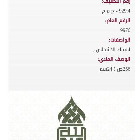
رقم التصنيف:
929.4 - ح م م
الرقم العام:
9976
الواصفات:
اسماء الاشخاص ,
الوصف المادي:
256ص ؛ 24سم