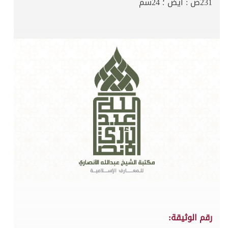
231ص : ايض ؛ 24سم
رقم الوثيقة: