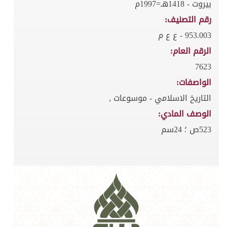
بيروت - 1418هـ=1997م
رقم التصنيف:
953.003 - ع ع م
الرقم العام:
7623
الواصفات:
التاريخ الاسلامي - موسوعات ,
الوصف المادي:
523ص ؛ 24سم