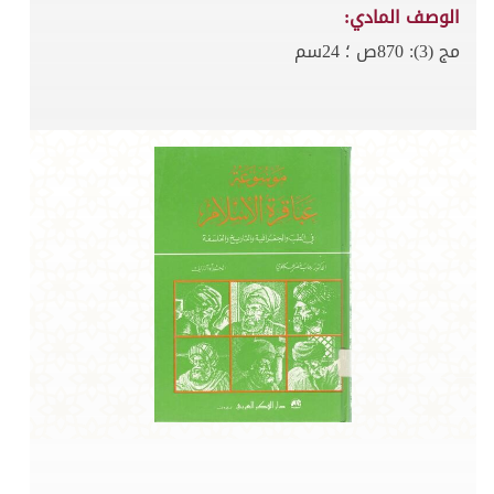
الوصف المادي:
مج (3): 870ص ؛ 24سم