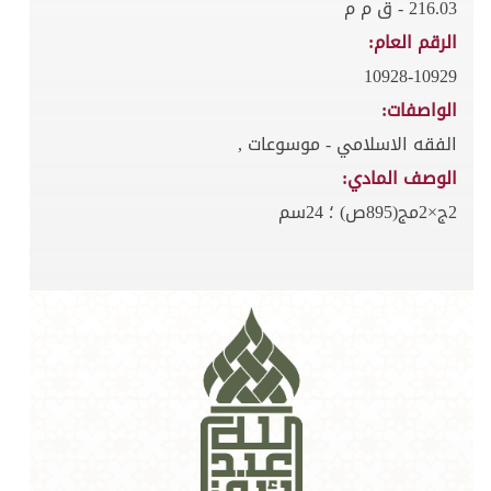
216.03 - ق م م
الرقم العام:
10928-10929
الواصفات:
الفقه الاسلامي - موسوعات ,
الوصف المادي:
2ج×2مج(895ص) ؛ 24سم