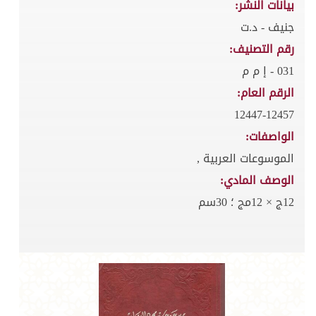
بيانات النشر:
جنيف - د.ت
رقم التصنيف:
031 - إ م م
الرقم العام:
12447-12457
الواصفات:
الموسوعات العربية ,
الوصف المادي:
12ج × 12مج ؛ 30سم