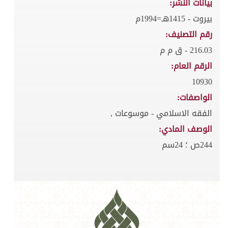
بيانات النشر:
بيروت - 1415هـ=1994م
رقم التصنيف:
216.03 - ق م م
الرقم العام:
10930
الواصفات:
الفقه الاسلامي - موسوعات ,
الوصف المادي:
244ص ؛ 24سم