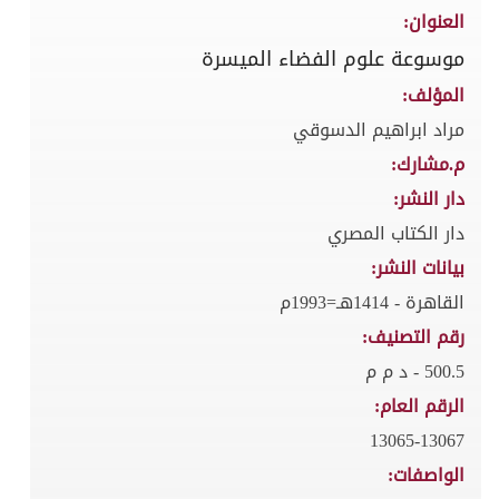
العنوان:
موسوعة علوم الفضاء الميسرة
المؤلف:
مراد ابراهيم الدسوقي
م.مشارك:
دار النشر:
دار الكتاب المصري
بيانات النشر:
القاهرة - 1414هـ=1993م
رقم التصنيف:
500.5 - د م م
الرقم العام:
13065-13067
الواصفات: