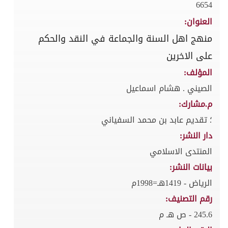
6654
العنوان:
منهج اهل السنة والجماعة في النقد والحكم
على الاخرين
المؤلف:
الصيني . هشام اسماعيل
م.مشارك:
؛ تقديم عابد بن محمد السفياني
دار النشر:
المنتدى الاسلامي
بيانات النشر:
الرياض - 1419هـ=1998م
رقم التصنيف:
245.6 - ص هـ م