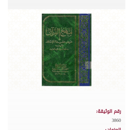
رقم الوثيقة:
3860
العنوان: