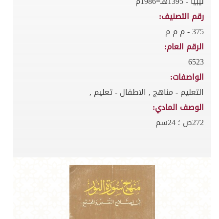
ليبيا - 1395هـ=1986م
رقم التصنيف:
375 - م م م
الرقم العام:
6523
الواصفات:
التعليم - مناهج , الاطفال - تعليم ,
الوصف المادي:
272ص ؛ 24سم