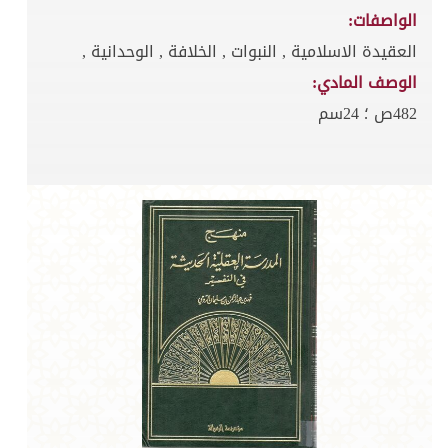
الواصفات:
العقيدة الاسلامية , النبوات , الخلافة , الوحدانية ,
الوصف المادي:
482ص ؛ 24سم